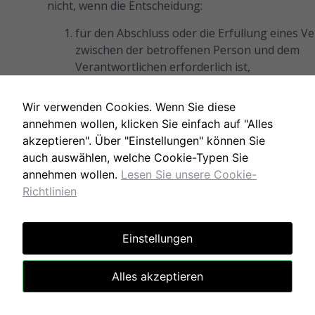
nicht, wenn die Entscheidung:
für den Abschluss oder die Erfüllung eines V
zwischen der betroffenen Person und dem
Verantwortlichen erforderlich ist,
aufgrund von Rechtsvorschriften der Union 
der Mitgliedstaaten, denen der Verantwortlic
Wir verwenden Cookies. Wenn Sie diese
unterliegt, zulässig ist und diese Rechtsvorsc
annehmen wollen, klicken Sie einfach auf "Alles
angemessene Maßnahmen zur Wahrung der
akzeptieren". Über "Einstellungen" können Sie
Rechte und Freiheiten sowie der berechtigte
auch auswählen, welche Cookie-Typen Sie
Interessen der betroffenen Person enthalten
annehmen wollen.
Lesen Sie unsere Cookie-
mit ausdrücklicher Einwilligung der betroffe
Richtlinien
Person erfolgt.
Der Verantwortliche trifft angemessene Maßnahm
um die Rechte und Freiheiten sowie die berechtigt
Einstellungen
Interessen der betroffenen Person zu wahren, wo
mindestens das Recht auf Erwirkung des Eingreife
Alles akzeptieren
einer Person seitens des Verantwortlichen, auf
Darlegung des eigenen Standpunkts und auf