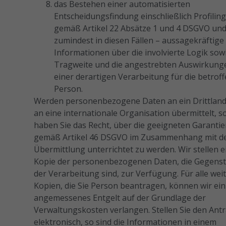
das Bestehen einer automatisierten
Cookies
Entscheidungsfindung einschließlich Profilin
ablehnen,
gemäß Artikel 22 Absätze 1 und 4 DSGVO und
verschwinden
einige
zumindest in diesen Fällen – aussagekräftige
Funktionen
Informationen über die involvierte Logik sowi
von der
Tragweite und die angestrebten Auswirkung
Website.
einer derartigen Verarbeitung für die betrof
Person.
Werden personenbezogene Daten an ein Drittland
Marketing
an eine internationale Organisation übermittelt, s
Indem Sie uns Ihre
haben Sie das Recht, über die geeigneten Garanti
Interessen und Ihr
Verhalten beim
gemäß Artikel 46 DSGVO im Zusammenhang mit d
Besuch unserer
Übermittlung unterrichtet zu werden. Wir stellen e
Website mitteilen,
Kopie der personenbezogenen Daten, die Gegens
erhöhen Sie die
der Verarbeitung sind, zur Verfügung. Für alle wei
Wahrscheinlichkeit,
Kopien, die Sie Person beantragen, können wir ein
personalisierte
Inhalte und
angemessenes Entgelt auf der Grundlage der
Angebote zu
Verwaltungskosten verlangen. Stellen Sie den Ant
sehen.
elektronisch, so sind die Informationen in einem