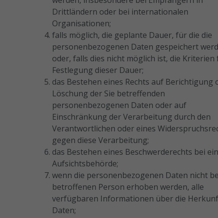
werden, insbesondere bei Empfängern in
Statistik
Drittländern oder bei internationalen
Mit diesen
Organisationen;
Cookies
falls möglich, die geplante Dauer, für die die
können wir die
personenbezogenen Daten gespeichert werd
Funktionsweise
und Struktur
oder, falls dies nicht möglich ist, die Kriterien 
der Website
Festlegung dieser Dauer;
auf Basis der
das Bestehen eines Rechts auf Berichtigung 
Nutzung
Löschung der Sie betreffenden
verbessern.
personenbezogenen Daten oder auf
Einschränkung der Verarbeitung durch den
Verantwortlichen oder eines Widerspruchsre
Erfahrung
Damit unsere
gegen diese Verarbeitung;
Website
das Bestehen eines Beschwerderechts bei ei
während
Aufsichtsbehörde;
Ihres Besuchs
wenn die personenbezogenen Daten nicht be
so gut wie
betroffenen Person erhoben werden, alle
möglich
funktioniert.
verfügbaren Informationen über die Herkunf
Wenn Sie
Daten;
diese