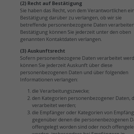
(2)
Recht auf Bestätigung
Sie haben das Recht, von dem Verantwortlichen ei
Bestätigung darüber zu verlangen, ob wir sie
betreffende personenbezogene Daten verarbeiten
Bestätigung können Sie jederzeit unter den oben
genannten Kontaktdaten verlangen.
(3) Auskunftsrecht
Sofern personenbezogene Daten verarbeitet werd
Notwendig
können Sie jederzeit Auskunft über diese
Diese
personenbezogenen Daten und über folgenden
Cookies
Informationen verlangen:
sind nicht
optional. Sie
die Verarbeitungszwecke;
werden
den Kategorien personenbezogener Daten, d
benötigt,
verarbeitet werden;
damit die
die Empfänger oder Kategorien von Empfäng
Website
funktioniert.
gegenüber denen die personenbezogenen D
offengelegt worden sind oder noch offengele