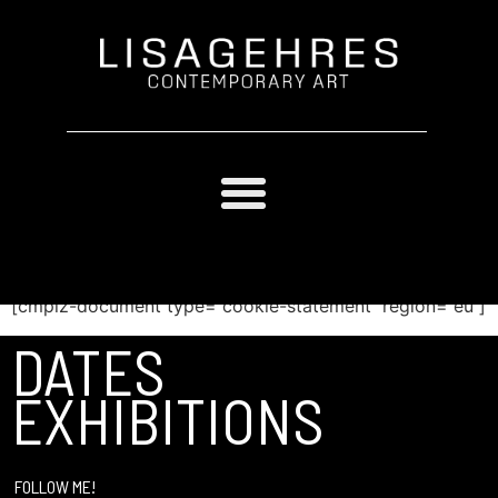
COOKIE-RICHTLINIE (EU)
[cmplz-document type=“cookie-statement“ region=“eu“]
DATES
EXHIBITIONS
FOLLOW ME!