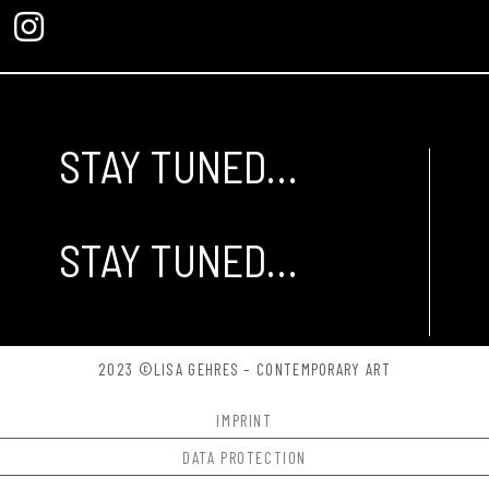
STAY TUNED…
STAY TUNED…
Notwendig
Diese
Cookies
sind nicht
optional. Sie
2023 ©LISA GEHRES – CONTEMPORARY ART
werden
benötigt,
IMPRINT
damit die
Website
DATA PROTECTION
funktioniert.